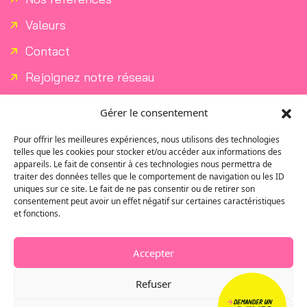
Valeurs
Contact
Rejoignez notre réseau
Actus
Gérer le consentement
CONTACT COMMERCIAL
Pour offrir les meilleures expériences, nous utilisons des technologies
telles que les cookies pour stocker et/ou accéder aux informations des
appareils. Le fait de consentir à ces technologies nous permettra de
M : 06 35 45 22 10
traiter des données telles que le comportement de navigation ou les ID
uniques sur ce site. Le fait de ne pas consentir ou de retirer son
E : direction@media-jeunes.fr
consentement peut avoir un effet négatif sur certaines caractéristiques
et fonctions.
CONTACT TECHNIQUE
Accepter
M : 06 50 74 74 61
Refuser
E : anthony@media-jeunes.fr